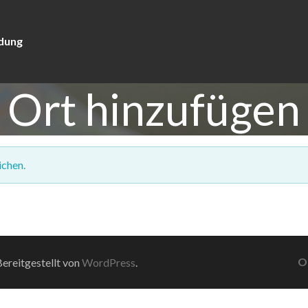
dung
Ort hinzufügen
ichen.
O
ereitgestellt von
WordPress
.